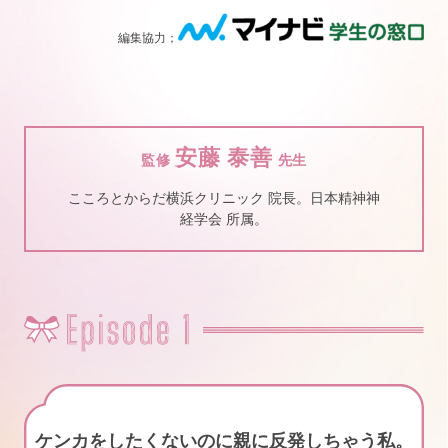
編集協力；
安藤 泰善
監修
先生
こころとからだ横浜クリニック 院長。日本精神神
経学会 所属。
ケンカをしたくないのに親に反発しちゃう私。