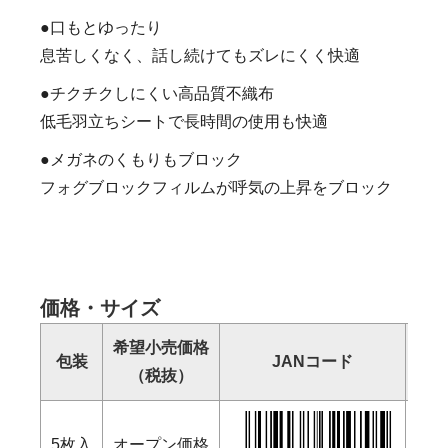
●口もとゆったり
息苦しくなく、話し続けてもズレにくく快適
●チクチクしにくい高品質不織布
低毛羽立ちシートで長時間の使用も快適
●メガネのくもりもブロック
フォグブロックフィルムが呼気の上昇をブロック
価格・サイズ
希望小売価格
包装
JANコード
（税抜）
（幅
5枚入
オープン価格