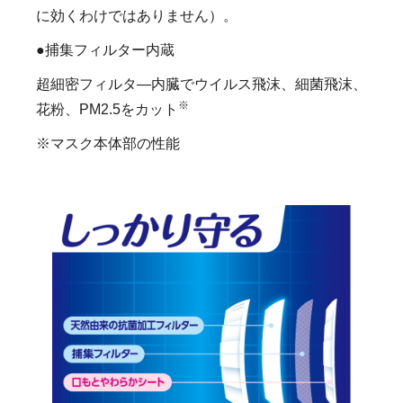
に効くわけではありません）。
●捕集フィルター内蔵
超細密フィルタ―内臓でウイルス飛沫、細菌飛沫、
※
花粉、PM2.5をカット
※マスク本体部の性能