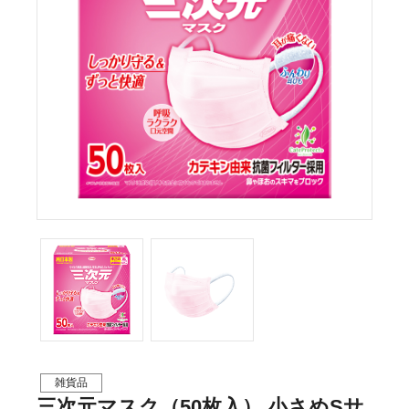
雑貨品
三次元マスク（50枚入） 小さめSサ