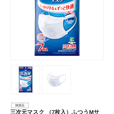
雑貨品
三次元マスク （7枚入）ふつうMサ