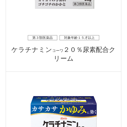
第３類医薬品
対象年齢１５才以上
ケラチナミン
２０％尿素配合ク
コーワ
リーム