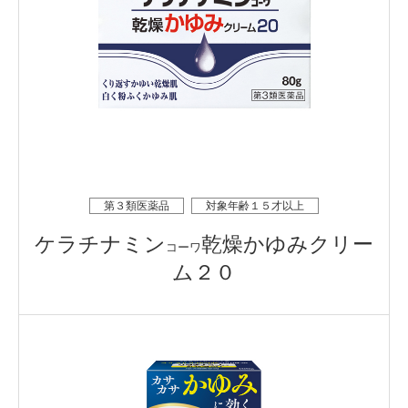
第３類医薬品
対象年齢１５才以上
ケラチナミン
乾燥かゆみクリー
コーワ
ム２０