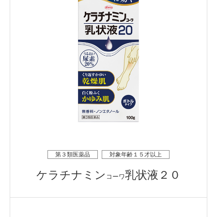
第３類医薬品
対象年齢１５才以上
ケラチナミン
乳状液２０
コーワ