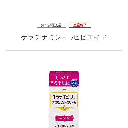
第３類医薬品
生産終了
ケラチナミン
ヒビエイド
コーワ