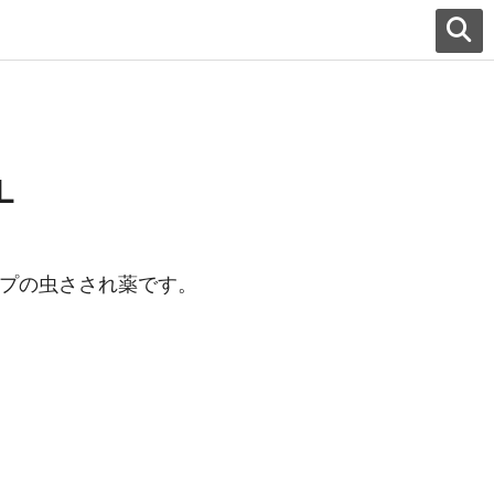
L
プの虫さされ薬です。