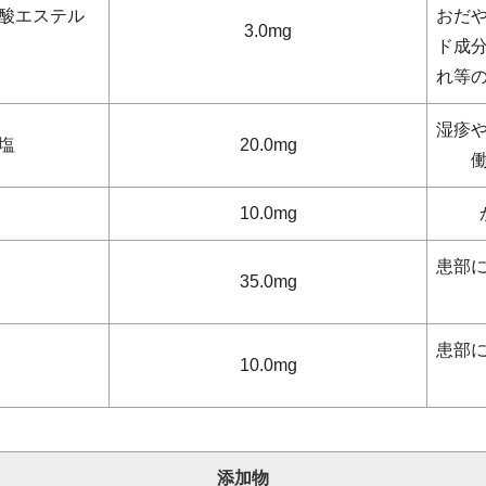
酸エステル
おだ
3.0mg
ド成
れ等
湿疹
塩
20.0mg
10.0mg
患部
35.0mg
患部
10.0mg
添加物