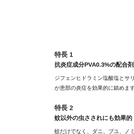
特長 1
抗炎症成分PVA0.3%の配合剤
ジフェンヒドラミン塩酸塩とサリ
が患部の炎症を効果的に鎮めま
特長 2
蚊以外の虫さされにも効果的
蚊だけでなく、ダニ、ブユ、ノ