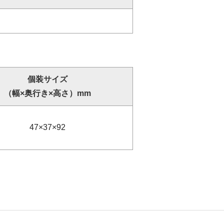
個装サイズ
（幅×奥行き×高さ）mm
47×37×92