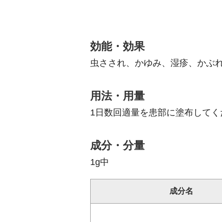
効能・効果
虫さされ、かゆみ、湿疹、かぶ
用法・用量
1日数回適量を患部に塗布してく
成分・分量
1g中
成分名