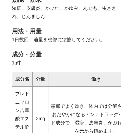
湿疹、皮膚炎、かぶれ、かゆみ、あせも、虫ささ
れ、じんましん
用法・用量
1日数回、適量を患部に塗擦してください。
成分・分量
1g中
成分名
分量
働き
プレド
ニゾロ
患部でよく効き、体内では分解され作
ン吉草
おだやかになるアンテドラッグ･ステ
酸エス
3mg
ド成分で、湿疹、皮膚炎、かぶれ等の
テル酢
を元から鎮めます。