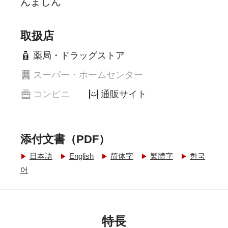
んましん
取扱店
薬局・ドラッグストア
スーパー・ホームセンター
コンビニ
通販サイト
添付文書（PDF）
日本語
English
简体字
繁體字
한국
어
特長