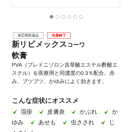
第②類医薬品
生産終了
新リビメックス
コーワ
軟膏
PVA（プレドニゾロン吉草酸エステル酢酸エ
ステル）を医療用と同濃度の0.3％配合。赤
み、ブツブツ、かゆみによく効きます。
こんな症状にオススメ
湿疹
皮膚炎
かぶれ
か
ゆみ
あせも
虫さされ
じ