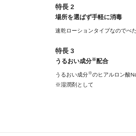
特長 2
場所を選ばず手軽に消毒
速乾ローションタイプなのでべ
特長 3
※
うるおい成分
配合
※
うるおい成分
のヒアルロン酸N
※湿潤剤として