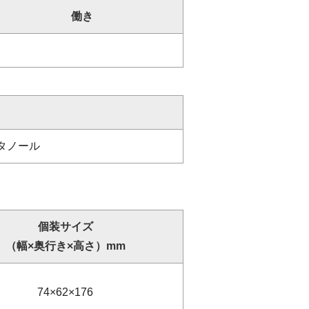
働き
エタノール
個装サイズ
（幅×奥行き×高さ）mm
74×62×176