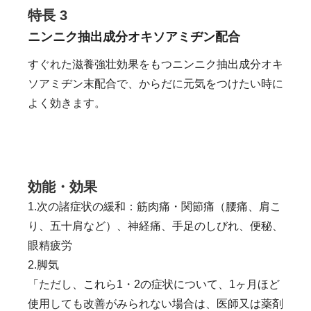
特長 3
ニンニク抽出成分オキソアミヂン配合
すぐれた滋養強壮効果をもつニンニク抽出成分オキ
ソアミヂン末配合で、からだに元気をつけたい時に
よく効きます。
効能・効果
1.次の諸症状の緩和：筋肉痛・関節痛（腰痛、肩こ
り、五十肩など）、神経痛、手足のしびれ、便秘、
眼精疲労
2.脚気
「ただし、これら1・2の症状について、1ヶ月ほど
使用しても改善がみられない場合は、医師又は薬剤