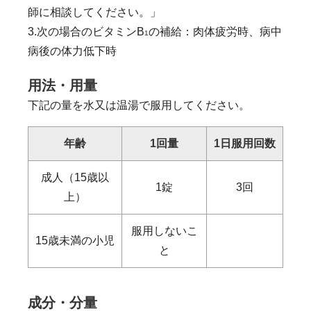
師に相談してください。」
3.次の場合のビタミンB
の補給：肉体疲労時、病中
1
病後の体力低下時
用法・用量
下記の量を水又は温湯で服用してください。
年齢
1回量
1日服用
回数
成人（15歳以
1錠
3回
上）
服用しないこ
15歳未満の小児
と
成分・分量