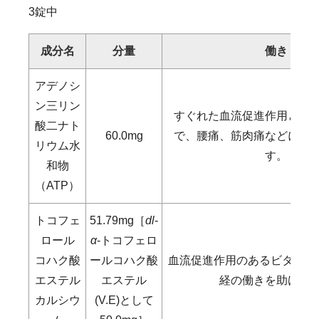
3錠中
成分名
分量
働き
アデノシ
ン三リン
すぐれた血流促進作用と代
酸二ナト
60.0mg
で、腰痛、筋肉痛などに効
リウム水
す。
和物
（ATP）
トコフェ
51.79mg［
dl
-
ロール
α
-トコフェロ
コハク酸
ールコハク酸
血流促進作用のあるビタミン
エステル
エステル
経の働きを助けま
カルシウ
(V.E)として