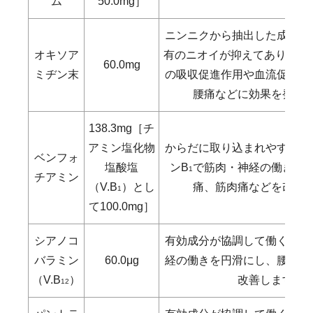
ム
50.0mg］
ニンニクから抽出した成分で
オキソア
有のニオイが抑えてあります
60.0mg
ミヂン末
の吸収促進作用や血流促進作
腰痛などに効果を発揮
138.3mg［チ
アミン塩化物
からだに取り込まれやすくし
ベンフォ
塩酸塩
ンB
で筋肉・神経の働きを
1
チアミン
（V.B
）とし
痛、筋肉痛などを改善
1
て100.0mg］
シアノコ
有効成分が協調して働くこと
バラミン
60.0μg
経の働きを円滑にし、腰痛、
（V.B
）
改善します。
12