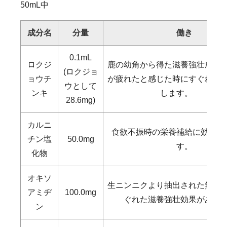
50mL中
成分名
分量
働き
0.1mL
ロクジ
鹿の幼角から得た滋養強壮成分
(ロクジョ
ョウチ
が疲れたと感じた時にすぐれた
ウとして
ンキ
します。
28.6mg)
カルニ
食欲不振時の栄養補給に効果を
チン塩
50.0mg
す。
化物
オキソ
生ニンニクより抽出された無臭
アミヂ
100.0mg
ぐれた滋養強壮効果があり
ン