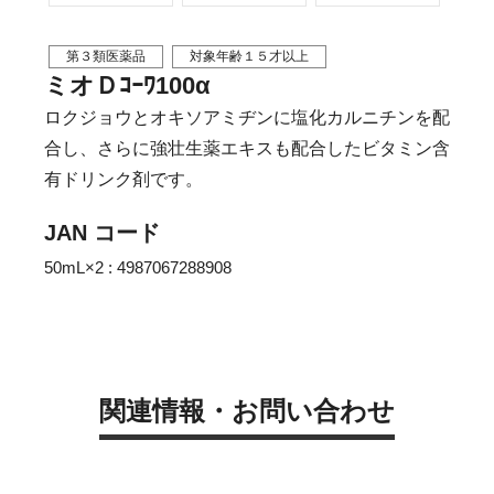
第３類医薬品
対象年齢１５才以上
ミオＤｺｰﾜ100α
ロクジョウとオキソアミヂンに塩化カルニチンを配
合し、さらに強壮生薬エキスも配合したビタミン含
有ドリンク剤です。
JAN コード
50mL×2 : 4987067288908
関連情報・お問い合わせ