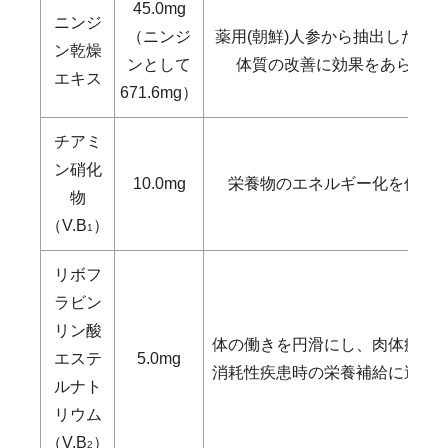
45.0mg
ニンジ
（ニンジ
薬用(朝鮮)人参から抽出したも
ン乾燥
ンとして
体質の改善に効果をあらわし
エキス
671.6mg）
チアミ
ン硝化
10.0mg
栄養物のエネルギー化を促
物
（V.B
）
1
リボフ
ラビン
リン酸
体の働きを円滑にし、肉体疲労
エステ
5.0mg
消耗性疾患時の栄養補給に適し
ルナト
リウム
（V.B
）
2