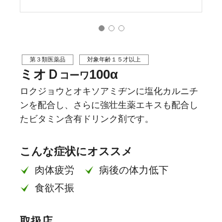
第３類医薬品
対象年齢１５才以上
ミオＤ
100α
コーワ
ロクジョウとオキソアミヂンに塩化カルニチ
ンを配合し、さらに強壮生薬エキスも配合し
たビタミン含有ドリンク剤です。
こんな症状にオススメ
肉体疲労
病後の体力低下
食欲不振
取扱店