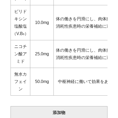
ピリド
キシン
体の働きを円滑にし、肉体疲労
10.0mg
塩酸塩
消耗性疾患時の栄養補給に適し
（V.B
）
6
ニコチ
体の働きを円滑にし、肉体疲労
ン酸ア
25.0mg
消耗性疾患時の栄養補給に適し
ミド
無水カ
フェイ
50.0mg
中枢神経に働いて効果をあらわ
ン
添加物