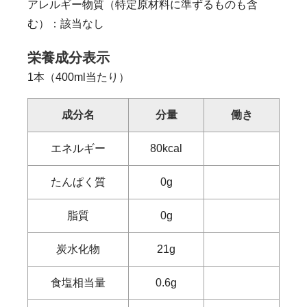
アレルギー物質（特定原材料に準ずるものも含
む）：該当なし
栄養成分表示
1本（400ml当たり）
成分名
分量
働き
エネルギー
80kcal
たんぱく質
0g
脂質
0g
炭水化物
21g
食塩相当量
0.6g