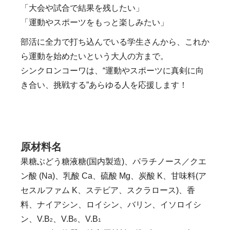
「大会や試合で結果を残したい」
「運動やスポーツをもっと楽しみたい」
部活に全力で打ち込んでいる学生さんから、これか
ら運動を始めたいという大人の方まで。
シンクロンコーワは、“運動やスポーツに真剣に向
き合い、挑戦する”あらゆる人を応援します！
原材料名
果糖ぶどう糖液糖(国内製造)、パラチノース／クエ
ン酸 (Na)、乳酸 Ca、硫酸 Mg、炭酸 K、甘味料(ア
セスルファム K、ステビア、スクラロース)、香
料、ナイアシン、ロイシン、バリン、イソロイシ
ン、V.B
、V.B
、V.B
2
6
1