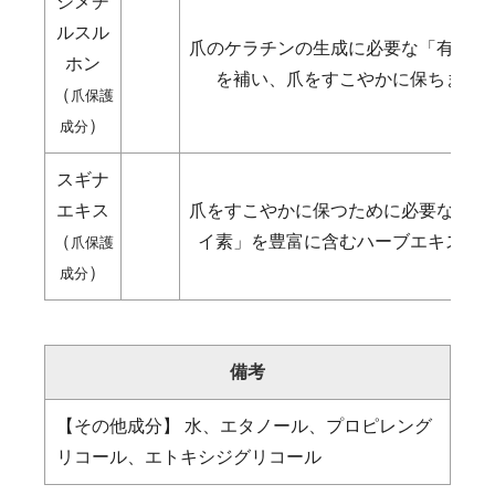
ジメチ
ルスル
爪のケラチンの生成に必要な「有機硫
ホン
を補い、爪をすこやかに保ちます
（
爪保護
）
成分
スギナ
エキス
爪をすこやかに保つために必要な「有
（
イ素」を豊富に含むハーブエキスで
爪保護
）
成分
備考
【その他成分】 水、エタノール、プロピレング
リコール、エトキシジグリコール