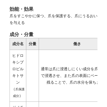
効能・効果
爪をすこやかに保つ、爪を保護する、爪にうるおい
を与える
成分・分量
成分名
分量
働き
ヒドロ
キシプ
ロピル
通常は爪に浸透しにくい成分を爪の内
キトサ
で浸透させ、また爪の表面にベールと
ン
残ることで、爪の水分を保ちます
（
爪保護
）
成分