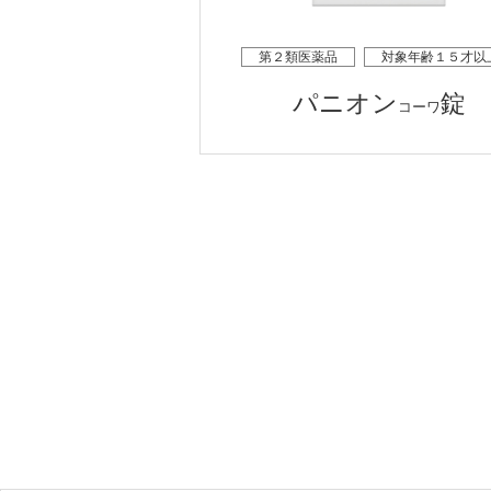
第２類医薬品
対象年齢１５才以
パニオン
錠
コーワ