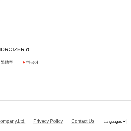
DROIZER α
繁體字
한국어
ompany.Ltd.
Privacy Policy
Contact Us