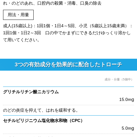
れ・のどのあれ、口腔内の殺菌・消毒、口臭の除去
用法・用量
成人(15歳以上)：1回1個・1日4～5回、小児（5歳以上15歳未満）：
1回1個・1日2～3回 口の中でかまずにできるだけゆっくり溶かし
て用いてください。
3つの有効成分を効果的に配合したトローチ
成分・分量（5個中）
グリチルリチン酸ニカリウム
g
15.0m
のどの炎症を抑えて、はれを緩和する。
セチルピリジニウム塩化物水和物（CPC）
g
5.0m