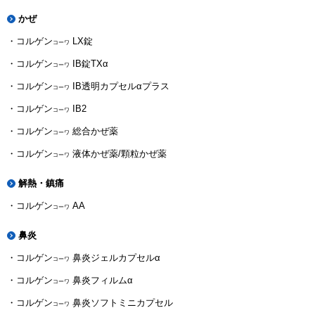
かぜ
コルゲン
LX錠
コーワ
コルゲン
IB錠TXα
コーワ
コルゲン
IB透明カプセルαプラス
コーワ
コルゲン
IB2
コーワ
コルゲン
総合かぜ薬
コーワ
コルゲン
液体かぜ薬/顆粒かぜ薬
コーワ
解熱・鎮痛
コルゲン
AA
コーワ
鼻炎
コルゲン
鼻炎ジェルカプセルα
コーワ
コルゲン
鼻炎フィルムα
コーワ
コルゲン
鼻炎ソフトミニカプセル
コーワ