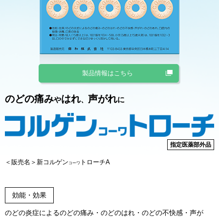
製品情報はこちら
のどの痛み
はれ
声がれ
や
、
に
指定医薬部外品
＜販売名＞新コルゲン
トローチA
コーワ
効能・効果
のどの炎症によるのどの痛み・のどのはれ・のどの不快感・声が