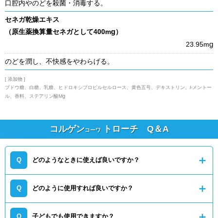
口腔内やのどを殺菌・消毒する。
セネガ乾燥エキス
g
（原生薬換算量セネガとして400m
）
g
23.95m
のどを潤し、不快感をやわらげる。
[ 添加物 ]
ブドウ糖、白糖、乳糖、ヒドロキシプロピルセルロース、黄色五号、デキストリン、
l
-メントー
g
ル、香料、ステアリン酸M
コルゲン
トローチ Q＆A
コーワ
どのようなときに使えば良いですか？
どのように使用すれば良いですか？
子どもでも使用できますか？