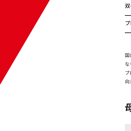
双
プ
国
な
プ
向