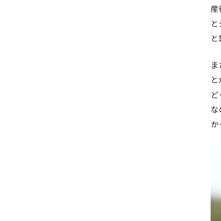
産
と
と
ま
と
ど
な
か