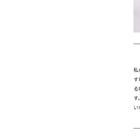
私
す
る
す
い