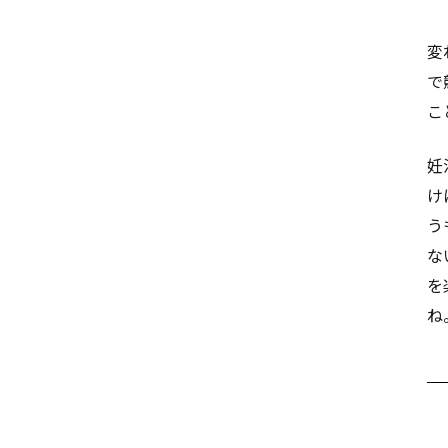
変
で
こ
妊
け
う
な
を
ね