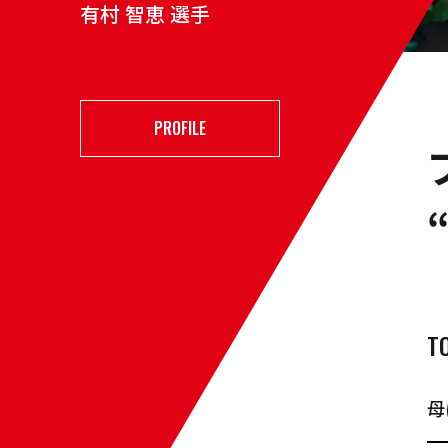
有村 智恵 選手
PROFILE
T
母