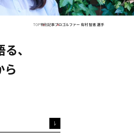
TOP
特別記事
プロゴルファー 有村 智恵 選手
語る、
から